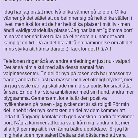
Idag har jag pratat med två olika vänner på telefon. Olika
vänner på det sättet att de befinner sig på helt olika ställen i
livet, men åxå för att de har helt olika platser i mitt liv - men
ändå väldigt värdefulla platser. Jag har lätt att "glömma bort"
mina vänner när livet rullar på eller som nu, när det varit
kämpigt en tid. Då är det bra att få en påminnelse om att det
finns styrka att hämta därute :) Tack för det R & A!!
Telefonen ringer åxå av andra anledningar just nu - valpar!!
Det är så himla kul med alla dessa samtal från
valpintressenter. En del är nya på rasen och har massor av
frågor, andra har läst på massor och vet otroligt mycket, mer
än jag visste när jag skaffade min första portis för snart åtta
år sen. En del har stora ambitioner med sin hund, andra mer
blygsamma. Gemensamt för alla är den positiva
nyfikenheten på rasen - jag tycker det är så roligt!! För min
del innebär det nya kontakter, en del av dem kommer att
leda till långvarig kontakt och god vänskap, andra försvinner
bort. Några kommer att köpa valp från mig, andra inte, men
alla hjälper mig att bli en ännu bättre uppfödare, för jag lär
mig hela tiden nya saker! Detta är det bästa med att vara