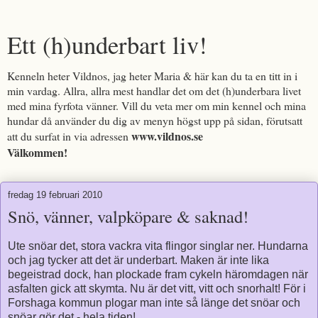
Ett (h)underbart liv!
Kenneln heter Vildnos, jag heter Maria & här kan du ta en titt in i
min vardag. Allra, allra mest handlar det om det (h)underbara livet
med mina fyrfota vänner. Vill du veta mer om min kennel och mina
hundar då använder du dig av menyn högst upp på sidan, förutsatt
www.vildnos.se
att du surfat in via adressen
Välkommen!
fredag 19 februari 2010
Snö, vänner, valpköpare & saknad!
Ute snöar det, stora vackra vita flingor singlar ner. Hundarna
och jag tycker att det är underbart. Maken är inte lika
begeistrad dock, han plockade fram cykeln häromdagen när
asfalten gick att skymta. Nu är det vitt, vitt och snorhalt! För i
Forshaga kommun plogar man inte så länge det snöar och
snöar gör det - hela tiden!