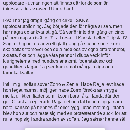
uppfödare - utmaningen att finnas där för de som är
intresserade av rasen!! Underbart!
Ikväll har jag dragit igång en cirkel, SKK's
uppfödarutbildning. Jag började den för några år sen, men
har några delar kvar att gå. Så varför inte dra igång en cirkel
på hemmaplan istället för att resa till Karlstad eller Filipstad?
Sagt och gjort, nu är vi ett glatt gäng på sju personer som
ska träffas framöver och dela med oss av egna erfarenheter,
skratta, fika och lägga våra pannor i djupa veck inför
klurigheterna med hundars anatomi, foderstatusar och
genetikens lagar. Jag ser fram emot många roliga och
lärorika kvällar!
Intill mig i soffan sover Zorro & Zenia. Hade Rajja levt hade
hon legat närmst, möjligen hade Zorro försökt att smyga
mellan, likt en fjäder som liksom bara råkar landa där den
gör. Oftast accepterade Rajja det och lät honom ligga nära
nära, kanske på hennes lår eller rygg, lutad mot mig. Ibland
blev hon sur och reste sig med en protesterande suck, för att
rulla ihop sig i andra änden av soffan. Jag saknar henne så!