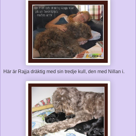
Här är Rajja dräktig med sin tredje kull, den med Nillan i.