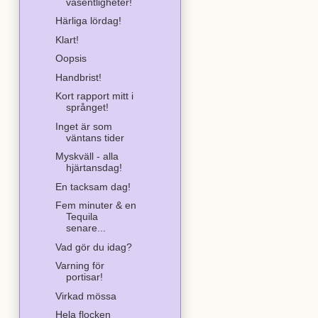
väsentligheter!
Härliga lördag!
Klart!
Oopsis
Handbrist!
Kort rapport mitt i
språnget!
Inget är som
väntans tider
Myskväll - alla
hjärtansdag!
En tacksam dag!
Fem minuter & en
Tequila
senare...
Vad gör du idag?
Varning för
portisar!
Virkad mössa
Hela flocken