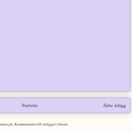
Startsida
Äldre inlägg
erera på:
Kommentarer till inlägget (Atom)