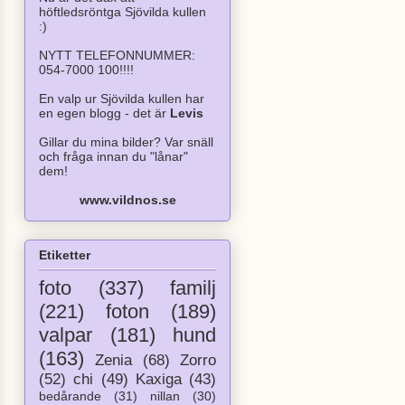
höftledsröntga Sjövilda kullen
:)
NYTT TELEFONNUMMER:
054-7000 100!!!!
En valp ur Sjövilda kullen har
en egen blogg - det är
Levis
Gillar du mina bilder? Var snäll
och fråga innan du "lånar"
dem!
www.vildnos.se
Etiketter
foto
(337)
familj
(221)
foton
(189)
valpar
(181)
hund
(163)
Zenia
(68)
Zorro
(52)
chi
(49)
Kaxiga
(43)
bedårande
(31)
nillan
(30)