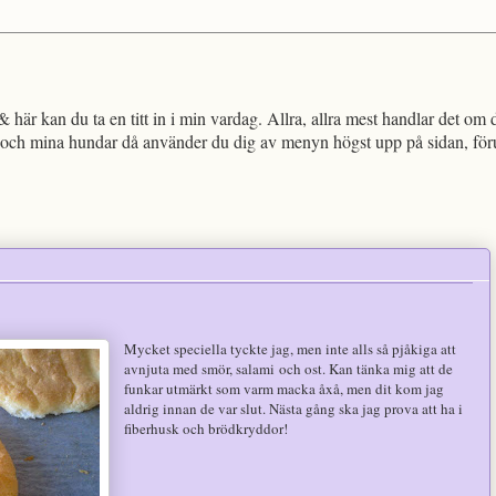
!
 här kan du ta en titt in i min vardag. Allra, allra mest handlar det om 
och mina hundar då använder du dig av menyn högst upp på sidan, föruts
Mycket speciella tyckte jag, men inte alls så pjåkiga att
avnjuta med smör, salami och ost. Kan tänka mig att de
funkar utmärkt som varm macka åxå, men dit kom jag
aldrig innan de var slut. Nästa gång ska jag prova att ha i
fiberhusk och brödkryddor!