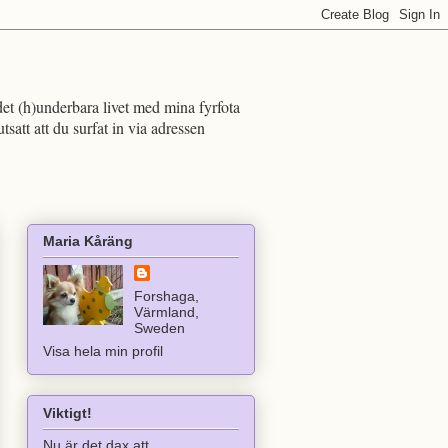
det (h)underbara livet med mina fyrfota
att att du surfat in via adressen
Maria Kåräng
Forshaga,
Värmland,
Sweden
Visa hela min profil
Viktigt!
Nu är det dax att