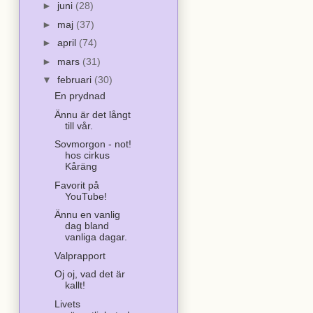
►
juni
(28)
►
maj
(37)
►
april
(74)
►
mars
(31)
▼
februari
(30)
En prydnad
Ännu är det långt
till vår.
Sovmorgon - not!
hos cirkus
Kåräng
Favorit på
YouTube!
Ännu en vanlig
dag bland
vanliga dagar.
Valprapport
Oj oj, vad det är
kallt!
Livets