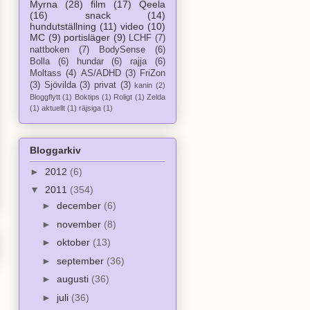
Myrna
(28)
film
(17)
Qeela
(16)
snack
(14)
hundutställning
(11)
video
(10)
MC
(9)
portisläger
(9)
LCHF
(7)
nattboken
(7)
BodySense
(6)
Bolla
(6)
hundar
(6)
rajja
(6)
Moltass
(4)
AS/ADHD
(3)
FriZon
(3)
Sjövilda
(3)
privat
(3)
kanin
(2)
Bloggflytt
(1)
Boktips
(1)
Roligt
(1)
Zelda
(1)
aktuellt
(1)
räjsiga
(1)
Bloggarkiv
►
2012
(6)
▼
2011
(354)
►
december
(6)
►
november
(8)
►
oktober
(13)
►
september
(36)
►
augusti
(36)
►
juli
(36)