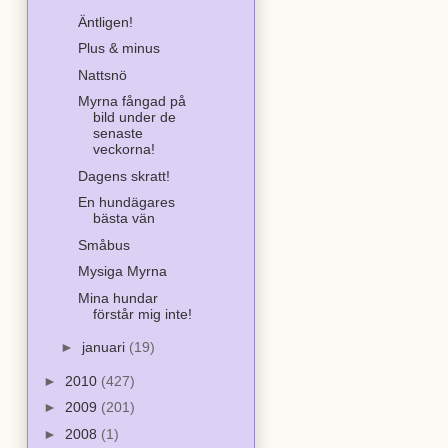
Äntligen!
Plus & minus
Nattsnö
Myrna fångad på
bild under de
senaste
veckorna!
Dagens skratt!
En hundägares
bästa vän
Småbus
Mysiga Myrna
Mina hundar
förstår mig inte!
►
januari
(19)
►
2010
(427)
►
2009
(201)
►
2008
(1)