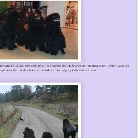
er samla alla fyra portisarna på ett och samma foto. Det är Zenia, mammaYazza, syster Laura och
är på semester, medan hennes männsikor vilade upp sig i storstaden London!