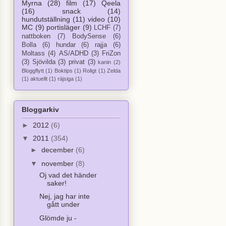
Myrna
(28)
film
(17)
Qeela
(16)
snack
(14)
hundutställning
(11)
video
(10)
MC
(9)
portisläger
(9)
LCHF
(7)
nattboken
(7)
BodySense
(6)
Bolla
(6)
hundar
(6)
rajja
(6)
Moltass
(4)
AS/ADHD
(3)
FriZon
(3)
Sjövilda
(3)
privat
(3)
kanin
(2)
Bloggflytt
(1)
Boktips
(1)
Roligt
(1)
Zelda
(1)
aktuellt
(1)
räjsiga
(1)
Bloggarkiv
►
2012
(6)
▼
2011
(354)
►
december
(6)
▼
november
(8)
Oj vad det händer
saker!
Nej, jag har inte
gått under
Glömde ju -