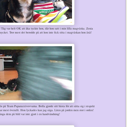
 Tåg var helt OK att åka tyckte hon, där hon satt i min lilla magväska. Zenia
mycket. Tror mest det berodde på att hon inte fick sitta i magväskan hon åxå!
s på Team Paparazzivovvarna. Bolla gjorde sitt bästa för att sätta sig i respekt
ar mest överallt. Hon lyckades kan jag säga. Liten på jorden men stor i orden!
ånga dem på bild var inte gjort i en handvändning!