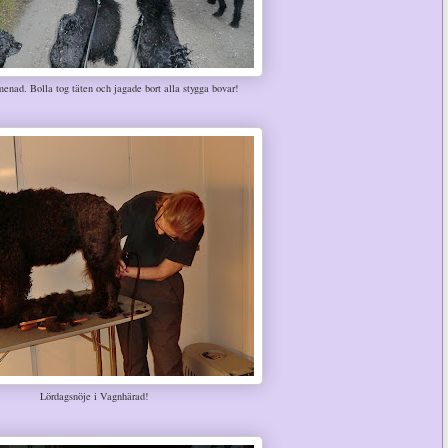
enad. Bolla tog täten och jagade bort alla stygga bovar!
Lördagsnöje i Vagnhärad!