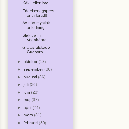
Kök.. eller inte!
Födelsedagspres
ent i förtid!!
Av nån mystisk
anledning..
Släktträff i
Vagnhärad
Grattis älskade
Gudbarn
►
oktober
(13)
►
september
(36)
►
augusti
(36)
►
juli
(36)
►
juni
(28)
►
maj
(37)
►
april
(74)
►
mars
(31)
►
februari
(30)