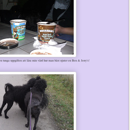
n tunga uppgiften att lära min värd hur man bäst njuter en Ben & Jerry's!