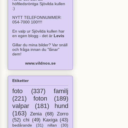
höftledsröntga Sjövilda kullen
:)
NYTT TELEFONNUMMER:
054-7000 100!!!!
En valp ur Sjövilda kullen har
en egen blogg - det är
Levis
Gillar du mina bilder? Var snäll
och fråga innan du "lånar"
dem!
www.vildnos.se
Etiketter
foto
(337)
familj
(221)
foton
(189)
valpar
(181)
hund
(163)
Zenia
(68)
Zorro
(52)
chi
(49)
Kaxiga
(43)
bedårande
(31)
nillan
(30)