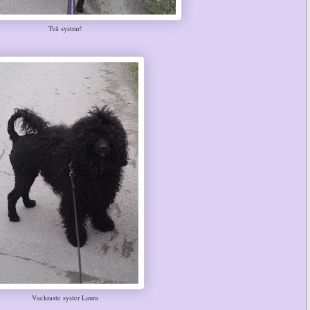
Två systrar!
Vackraste syster Laura