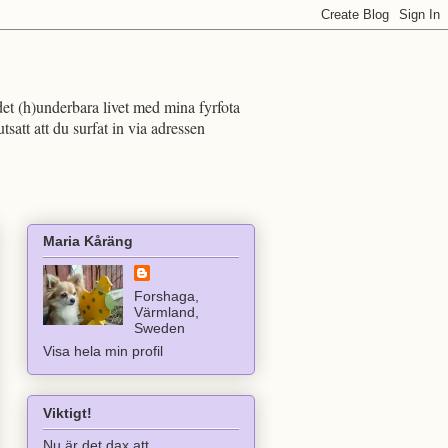
det (h)underbara livet med mina fyrfota
att att du surfat in via adressen
Maria Kåräng
Forshaga,
Värmland,
Sweden
Visa hela min profil
Viktigt!
Nu är det dax att