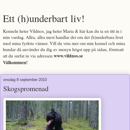
Ett (h)underbart liv!
Kenneln heter Vildnos, jag heter Maria & här kan du ta en titt in i
min vardag. Allra, allra mest handlar det om det (h)underbara livet
med mina fyrfota vänner. Vill du veta mer om min kennel och mina
hundar då använder du dig av menyn högst upp på sidan, förutsatt
www.vildnos.se
att du surfat in via adressen
Välkommen!
onsdag 8 september 2010
Skogspromenad