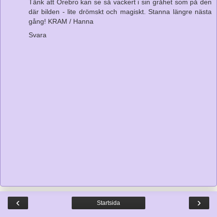
Tänk att Örebro kan se så vackert i sin gråhet som på den
där bilden - lite drömskt och magiskt. Stanna längre nästa
gång! KRAM / Hanna
Svara
‹
›
Startsida