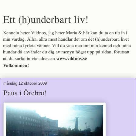
Ett (h)underbart liv!
Kenneln heter Vildnos, jag heter Maria & här kan du ta en titt in i
min vardag. Allra, allra mest handlar det om det (h)underbara livet
med mina fyrfota vänner. Vill du veta mer om min kennel och mina
hundar då använder du dig av menyn högst upp på sidan, förutsatt
www.vildnos.se
att du surfat in via adressen
Välkommen!
måndag 12 oktober 2009
Paus i Örebro!