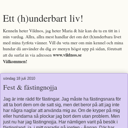
Ett (h)underbart liv!
Kenneln heter Vildnos, jag heter Maria & här kan du ta en titt in i
min vardag. Allra, allra mest handlar det om det (h)underbara livet
med mina fyrfota vänner. Vill du veta mer om min kennel och mina
hundar då använder du dig av menyn högst upp på sidan, förutsatt
www.vildnos.se
att du surfat in via adressen
Välkommen!
söndag 18 juli 2010
Fest & fästingnojja
Jag är inte rädd för fästingar. Jag måste ha fästingsnara för
att ta bort dem om de satt sig, men det beror på att jag inte
har några naglar att använda mig av. Om de kryper på mig
eller hundarna så plockar jag bort dem utan problem. Men
just nu har jag fästingnojja. Har nämligen varit på besök i
fästingland, ja, i mitt paradis på jorden - Ängan. Där har