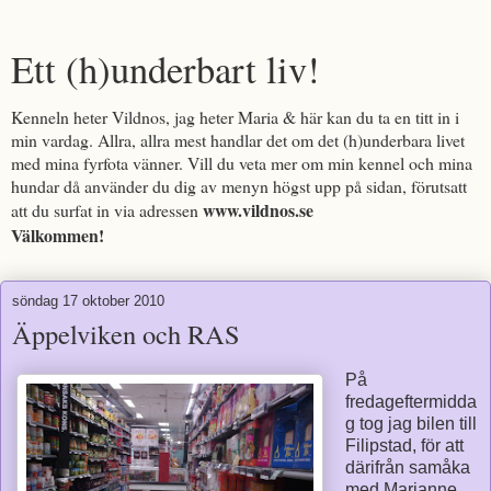
Ett (h)underbart liv!
Kenneln heter Vildnos, jag heter Maria & här kan du ta en titt in i
min vardag. Allra, allra mest handlar det om det (h)underbara livet
med mina fyrfota vänner. Vill du veta mer om min kennel och mina
hundar då använder du dig av menyn högst upp på sidan, förutsatt
www.vildnos.se
att du surfat in via adressen
Välkommen!
söndag 17 oktober 2010
Äppelviken och RAS
På
fredageftermidda
g tog jag bilen till
Filipstad, för att
därifrån samåka
med Marianne,