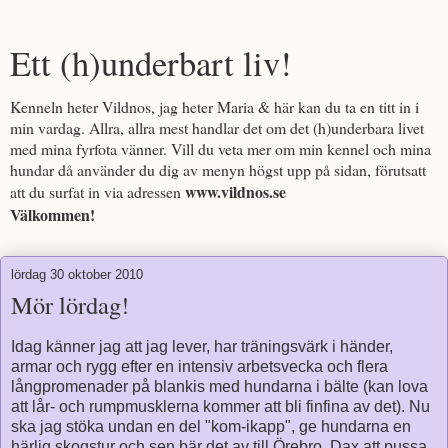
Ett (h)underbart liv!
Kenneln heter Vildnos, jag heter Maria & här kan du ta en titt in i
min vardag. Allra, allra mest handlar det om det (h)underbara livet
med mina fyrfota vänner. Vill du veta mer om min kennel och mina
hundar då använder du dig av menyn högst upp på sidan, förutsatt
www.vildnos.se
att du surfat in via adressen
Välkommen!
lördag 30 oktober 2010
Mör lördag!
Idag känner jag att jag lever, har träningsvärk i händer,
armar och rygg efter en intensiv arbetsvecka och flera
långpromenader på blankis med hundarna i bälte (kan lova
att lår- och rumpmusklerna kommer att bli finfina av det). Nu
ska jag stöka undan en del "kom-ikapp", ge hundarna en
härlig skogstur och sen bär det av till Örebro. Dax att pussa