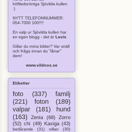
höftledsröntga Sjövilda kullen
:)
NYTT TELEFONNUMMER:
054-7000 100!!!!
En valp ur Sjövilda kullen har
en egen blogg - det är
Levis
Gillar du mina bilder? Var snäll
och fråga innan du "lånar"
dem!
www.vildnos.se
Etiketter
foto
(337)
familj
(221)
foton
(189)
valpar
(181)
hund
(163)
Zenia
(68)
Zorro
(52)
chi
(49)
Kaxiga
(43)
bedårande
(31)
nillan
(30)