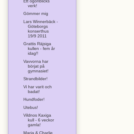
Ett ögonblicks
verk!
Gömmer mig
Lars Winnerbäck -
Göteborgs
konserthus
19/9 2011
Grattis Räjsiga
kullen - fem år
idag!!
Vavvorna har
börjat på
gymnasiet!
Strandbilder!
Vi har varit och
badat!
Hundfoder!
Utebus!
Vildnos Kaxiga
kull - 6 veckor
gamla!
Maria & Charlie