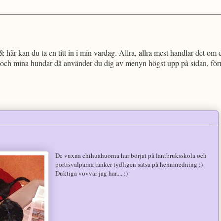
!
 här kan du ta en titt in i min vardag. Allra, allra mest handlar det om 
och mina hundar då använder du dig av menyn högst upp på sidan, föruts
De vuxna chihuahuorna har börjat på lantbruksskola och
portisvalparna tänker tydligen satsa på heminredning ;)
Duktiga vovvar jag har.... ;)