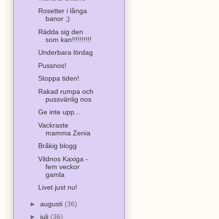
Rosetter i långa
banor ;)
Rädda sig den
som kan!!!!!!!!!!
Underbara lördag
Pussnos!
Stoppa tiden!
Rakad rumpa och
pussvänlig nos
Ge inte upp...
Vackraste
mamma Zenia
Bråkig blogg
Vildnos Kaxiga -
fem veckor
gamla
Livet just nu!
►
augusti
(36)
►
juli
(36)