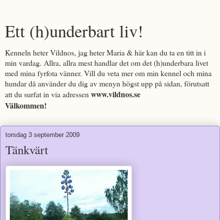
Ett (h)underbart liv!
Kenneln heter Vildnos, jag heter Maria & här kan du ta en titt in i
min vardag. Allra, allra mest handlar det om det (h)underbara livet
med mina fyrfota vänner. Vill du veta mer om min kennel och mina
hundar då använder du dig av menyn högst upp på sidan, förutsatt
www.vildnos.se
att du surfat in via adressen
Välkommen!
torsdag 3 september 2009
Tänkvärt