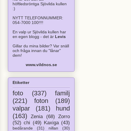
höftledsröntga Sjövilda kullen
:)
NYTT TELEFONNUMMER:
054-7000 100!!!!
En valp ur Sjövilda kullen har
en egen blogg - det är
Levis
Gillar du mina bilder? Var snäll
och fråga innan du "lånar"
dem!
www.vildnos.se
Etiketter
foto
(337)
familj
(221)
foton
(189)
valpar
(181)
hund
(163)
Zenia
(68)
Zorro
(52)
chi
(49)
Kaxiga
(43)
bedårande
(31)
nillan
(30)