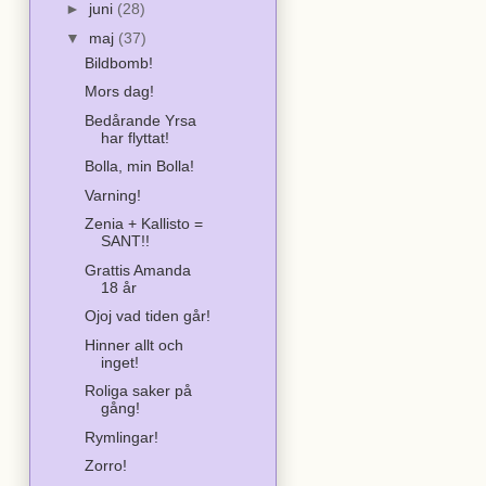
►
juni
(28)
▼
maj
(37)
Bildbomb!
Mors dag!
Bedårande Yrsa
har flyttat!
Bolla, min Bolla!
Varning!
Zenia + Kallisto =
SANT!!
Grattis Amanda
18 år
Ojoj vad tiden går!
Hinner allt och
inget!
Roliga saker på
gång!
Rymlingar!
Zorro!