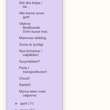
Det ska böjas i
tid...
Alla barna sover
gott!
Vildnos
Bedårande
Grim busar loss
Mammas älskling
Zenia är lycklig!
Nya kompisar i
valplådan!
Surpriiiiiiiise!!!
Party i
transportburen!
Chock!
Kärlek!!
Myrna leker med
valparna
►
april
(74)
►
mars
(31)