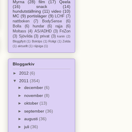
Myrna
(28)
film
(17)
Qeela
(16)
snack
(14)
hundutställning
(11)
video
(10)
MC
(9)
portisläger
(9)
LCHF
(7)
nattboken
(7)
BodySense
(6)
Bolla
(6)
hundar
(6)
rajja
(6)
Moltass
(4)
AS/ADHD
(3)
FriZon
(3)
Sjövilda
(3)
privat
(3)
kanin
(2)
Bloggflytt
(1)
Boktips
(1)
Roligt
(1)
Zelda
(1)
aktuellt
(1)
räjsiga
(1)
Bloggarkiv
►
2012
(6)
▼
2011
(354)
►
december
(6)
►
november
(8)
►
oktober
(13)
►
september
(36)
►
augusti
(36)
►
juli
(36)