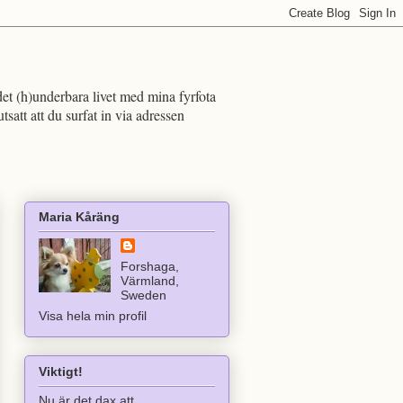
det (h)underbara livet med mina fyrfota
att att du surfat in via adressen
Maria Kåräng
Forshaga,
Värmland,
Sweden
Visa hela min profil
Viktigt!
Nu är det dax att