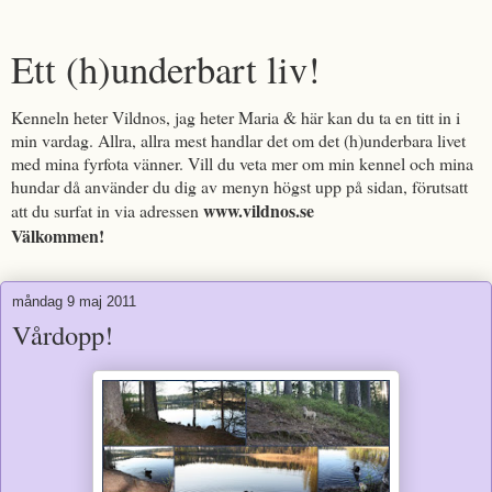
Ett (h)underbart liv!
Kenneln heter Vildnos, jag heter Maria & här kan du ta en titt in i
min vardag. Allra, allra mest handlar det om det (h)underbara livet
med mina fyrfota vänner. Vill du veta mer om min kennel och mina
hundar då använder du dig av menyn högst upp på sidan, förutsatt
www.vildnos.se
att du surfat in via adressen
Välkommen!
måndag 9 maj 2011
Vårdopp!