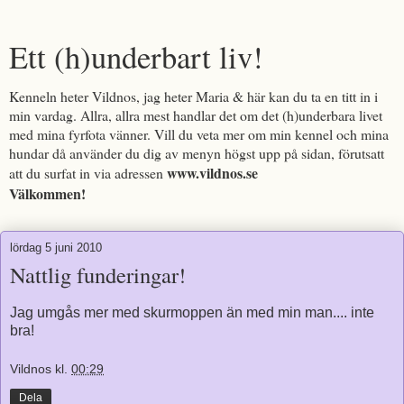
Ett (h)underbart liv!
Kenneln heter Vildnos, jag heter Maria & här kan du ta en titt in i
min vardag. Allra, allra mest handlar det om det (h)underbara livet
med mina fyrfota vänner. Vill du veta mer om min kennel och mina
hundar då använder du dig av menyn högst upp på sidan, förutsatt
www.vildnos.se
att du surfat in via adressen
Välkommen!
lördag 5 juni 2010
Nattlig funderingar!
Jag umgås mer med skurmoppen än med min man.... inte
bra!
Vildnos
kl.
00:29
Dela