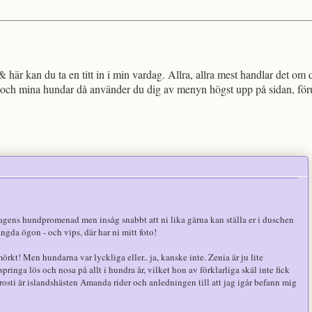
!
 här kan du ta en titt in i min vardag. Allra, allra mest handlar det om 
och mina hundar då använder du dig av menyn högst upp på sidan, föruts
gens hundpromenad men insåg snabbt att ni lika gärna kan ställa er i duschen
ängda ögon - och vips, där har ni mitt foto!
 mörkt! Men hundarna var lyckliga eller.. ja, kanske inte. Zenia är ju lite
ringa lös och nosa på allt i hundra år, vilket hon av förklarliga skäl inte fick
 Frosti är islandshästen Amanda rider och anledningen till att jag igår befann mig