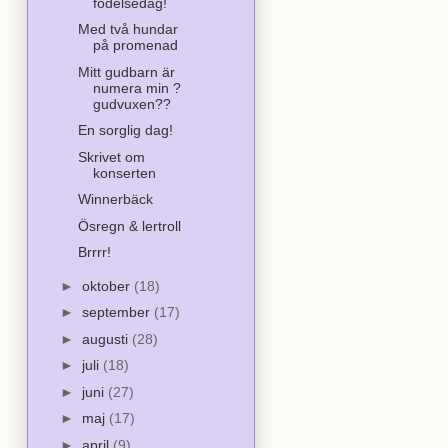
födelsedag!
Med två hundar
på promenad
Mitt gudbarn är
numera min ?
gudvuxen??
En sorglig dag!
Skrivet om
konserten
Winnerbäck
Ösregn & lertroll
Brrrr!
►
oktober
(18)
►
september
(17)
►
augusti
(28)
►
juli
(18)
►
juni
(27)
►
maj
(17)
►
april
(9)