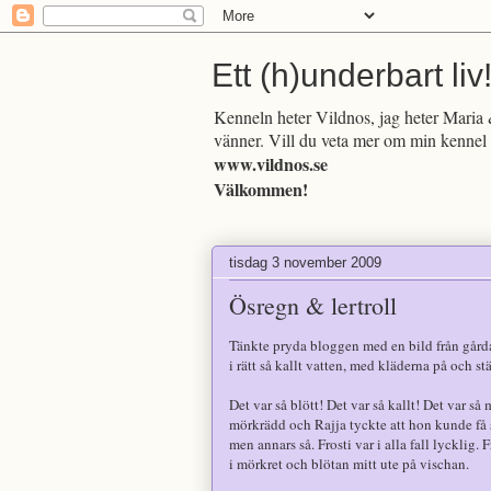
Ett (h)underbart liv
Kenneln heter Vildnos, jag heter Maria &
vänner. Vill du veta mer om min kennel 
www.vildnos.se
Välkommen!
tisdag 3 november 2009
Ösregn & lertroll
Tänkte pryda bloggen med en bild från gårda
i rätt så kallt vatten, med kläderna på och st
Det var så blött! Det var så kallt! Det var så
mörkrädd och Rajja tyckte att hon kunde få sp
men annars så. Frosti var i alla fall lycklig.
i mörkret och blötan mitt ute på vischan.