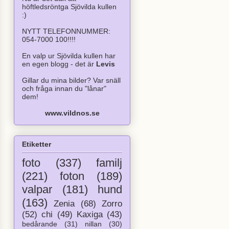
höftledsröntga Sjövilda kullen
:)
NYTT TELEFONNUMMER:
054-7000 100!!!!
En valp ur Sjövilda kullen har
en egen blogg - det är
Levis
Gillar du mina bilder? Var snäll
och fråga innan du "lånar"
dem!
www.vildnos.se
Etiketter
foto
(337)
familj
(221)
foton
(189)
valpar
(181)
hund
(163)
Zenia
(68)
Zorro
(52)
chi
(49)
Kaxiga
(43)
bedårande
(31)
nillan
(30)