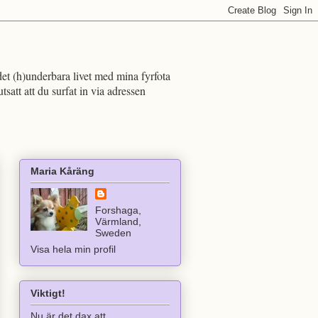
det (h)underbara livet med mina fyrfota
att att du surfat in via adressen
Maria Kåräng
Forshaga,
Värmland,
Sweden
Visa hela min profil
Viktigt!
Nu är det dax att