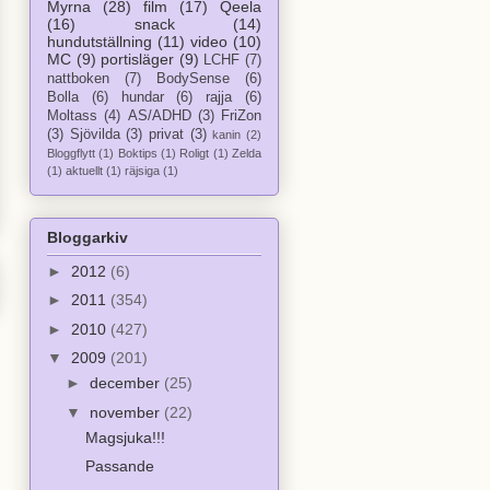
Myrna
(28)
film
(17)
Qeela
(16)
snack
(14)
hundutställning
(11)
video
(10)
MC
(9)
portisläger
(9)
LCHF
(7)
nattboken
(7)
BodySense
(6)
Bolla
(6)
hundar
(6)
rajja
(6)
Moltass
(4)
AS/ADHD
(3)
FriZon
(3)
Sjövilda
(3)
privat
(3)
kanin
(2)
Bloggflytt
(1)
Boktips
(1)
Roligt
(1)
Zelda
(1)
aktuellt
(1)
räjsiga
(1)
Bloggarkiv
►
2012
(6)
►
2011
(354)
►
2010
(427)
▼
2009
(201)
►
december
(25)
▼
november
(22)
Magsjuka!!!
Passande