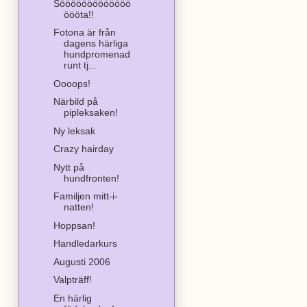
Sööööööööööööö
öööta!!
Fotona är från
dagens härliga
hundpromenad
runt tj...
Oooops!
Närbild på
pipleksaken!
Ny leksak
Crazy hairday
Nytt på
hundfronten!
Familjen mitt-i-
natten!
Hoppsan!
Handledarkurs
Augusti 2006
Valpträff!
En härlig