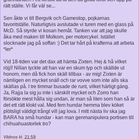
rätt ställe. Vi får väl se...
Sen åkte vi till Bergvik och Gamestop, pojkarnas
favoritställe. Naturligtvis avslutade vi turen med en glass på
McD. Så styrde vi kosan hemåt. Tanken var att jag skulle
åka med maken till Molkom, per motorcykel. Istället
slocknade jag på soffan :) Det tar hårt på krafterna att arbeta
*ler*
Vid 18-tiden var det dax att hämta Zixten. Hej & hå vilket
röjj!! Nillan tyckte att han var en skum typ och skällde ut
honom, men då fick hon skäll tillbax - av mig! Zixten är
nämligen en mycket snäll och rar vovve som inte alls ska
skällas på. I tre timmar busade de runt, vilket härligt gäng.
Ja, Rajja la sig ju inte i särskilt mycket och Zorro han
försökte mest hålla sig undan, är man så liten som han så är
det ett rätt klokt val. Med fem hundar hemma blev köket
plötsligt väldigt trångt vill jag lova. I mitt nästa liv ska jag
BARA ha små hundar - kan man genmanipulera portisen till
chihuahuastorlek tro?
Vildnos
kl.
21:59