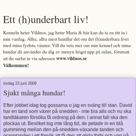
Ett (h)underbart liv!
Kenneln heter Vildnos, jag heter Maria & här kan du ta en titt in i
min vardag. Allra, allra mest handlar det om det (h)underbara livet
med mina fyrfota vänner. Vill du veta mer om min kennel och mina
hundar då använder du dig av menyn högst upp på sidan, förutsatt
www.vildnos.se
att du surfat in via adressen
Välkommen!
tisdag 23 juni 2009
Sjukt många hundar!
Efter jobbet idag tog gossarna o jag en sväng till stan. David
har en tand som växer på snedden - inte bra alls och nu ska
tandläkaren försöka få ordning på den. I annat fall ska den
plockas ut. Besöket tog inte lång tid, de petade in en blå
gummiring mellan den på-snedden-växande tanden och
granntanden i ett försök att få den att glida förbi och upp på