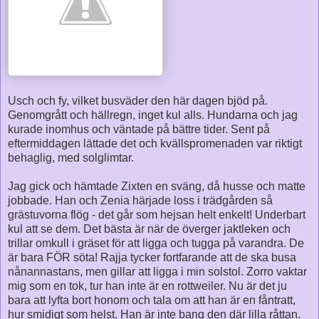
Usch och fy, vilket busväder den här dagen bjöd på.
Genomgrått och hällregn, inget kul alls. Hundarna och jag
kurade inomhus och väntade på bättre tider. Sent på
eftermiddagen lättade det och kvällspromenaden var riktigt
behaglig, med solglimtar.
Jag gick och hämtade Zixten en sväng, då husse och matte
jobbade. Han och Zenia härjade loss i trädgården så
grästuvorna flög - det går som hejsan helt enkelt! Underbart
kul att se dem. Det bästa är när de överger jaktleken och
trillar omkull i gräset för att ligga och tugga på varandra. De
är bara FÖR söta! Rajja tycker fortfarande att de ska busa
nånannastans, men gillar att ligga i min solstol. Zorro vaktar
mig som en tok, tur han inte är en rottweiler. Nu är det ju
bara att lyfta bort honom och tala om att han är en fåntratt,
hur smidigt som helst. Han är inte bang den där lilla råttan.