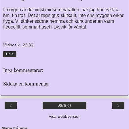
I morgon är det visst midsommarafton, har jag hört ryktas....
hm, f-n tro't! Det är regnigt & skitkallt, inte ens myggen orkar
flyga. Vi tänker stanna hemma och kura under en varm
fleecefilt, sommarhuset i Lysvik får vänta!
Vildnos
kl.
22:36
Dela
Inga kommentarer:
Skicka en kommentar
‹
›
Startsida
Visa webbversion
Maria Kåräng