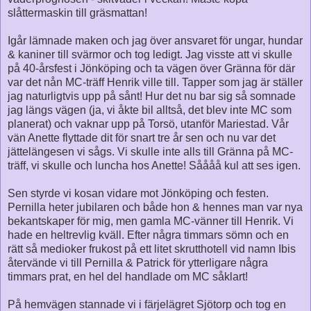
slåttermaskin till gräsmattan!
Igår lämnade maken och jag över ansvaret för ungar, hundar
& kaniner till svärmor och tog ledigt. Jag visste att vi skulle
på 40-årsfest i Jönköping och ta vägen över Gränna för där
var det nån MC-träff Henrik ville till. Tapper som jag är ställer
jag naturligtvis upp på sånt! Hur det nu bar sig så somnade
jag längs vägen (ja, vi åkte bil alltså, det blev inte MC som
planerat) och vaknar upp på Torsö, utanför Mariestad. Vår
vän Anette flyttade dit för snart tre år sen och nu var det
jättelängesen vi sågs. Vi skulle inte alls till Gränna på MC-
träff, vi skulle och luncha hos Anette! Såååå kul att ses igen.
Sen styrde vi kosan vidare mot Jönköping och festen.
Pernilla heter jubilaren och både hon & hennes man var nya
bekantskaper för mig, men gamla MC-vänner till Henrik. Vi
hade en heltrevlig kväll. Efter några timmars sömn och en
rätt så medioker frukost på ett litet skrutthotell vid namn Ibis
återvände vi till Pernilla & Patrick för ytterligare några
timmars prat, en hel del handlade om MC såklart!
På hemvägen stannade vi i färjelägret Sjötorp och tog en