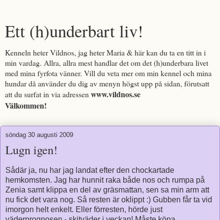
Ett (h)underbart liv!
Kenneln heter Vildnos, jag heter Maria & här kan du ta en titt in i
min vardag. Allra, allra mest handlar det om det (h)underbara livet
med mina fyrfota vänner. Vill du veta mer om min kennel och mina
hundar då använder du dig av menyn högst upp på sidan, förutsatt
www.vildnos.se
att du surfat in via adressen
Välkommen!
söndag 30 augusti 2009
Lugn igen!
Sådär ja, nu har jag landat efter den chockartade
hemkomsten. Jag har hunnit raka både nos och rumpa på
Zenia samt klippa en del av gräsmattan, sen sa min arm att
nu fick det vara nog. Så resten är oklippt :) Gubben får ta vid
imorgon helt enkelt. Eller förresten, hörde just
väderprognosen - skitväder i veckan! Måste köpa