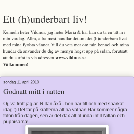
Ett (h)underbart liv!
Kenneln heter Vildnos, jag heter Maria & här kan du ta en titt in i
min vardag. Allra, allra mest handlar det om det (h)underbara livet
med mina fyrfota vänner. Vill du veta mer om min kennel och mina
hundar då använder du dig av menyn högst upp på sidan, förutsatt
www.vildnos.se
att du surfat in via adressen
Välkommen!
söndag 11 april 2010
Godnatt mitt i natten
Oj, va trött jag är. Nillan åxå - hon har till och med snarkat
idag :) Det tar på krafterna att ha valpar! Här kommer några
foton från dagen, sen är det dax att blunda intill Nillan och
puppisarna!