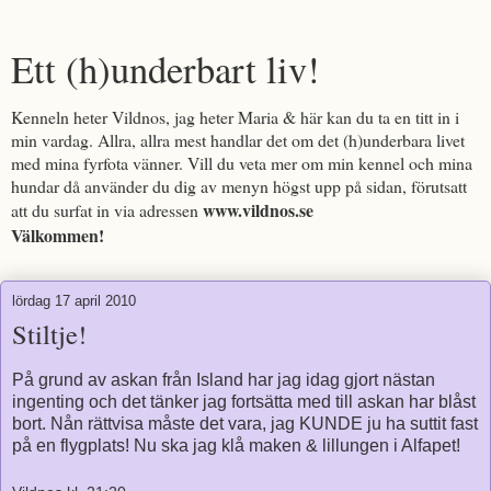
Ett (h)underbart liv!
Kenneln heter Vildnos, jag heter Maria & här kan du ta en titt in i
min vardag. Allra, allra mest handlar det om det (h)underbara livet
med mina fyrfota vänner. Vill du veta mer om min kennel och mina
hundar då använder du dig av menyn högst upp på sidan, förutsatt
www.vildnos.se
att du surfat in via adressen
Välkommen!
lördag 17 april 2010
Stiltje!
På grund av askan från Island har jag idag gjort nästan
ingenting och det tänker jag fortsätta med till askan har blåst
bort. Nån rättvisa måste det vara, jag KUNDE ju ha suttit fast
på en flygplats! Nu ska jag klå maken & lillungen i Alfapet!