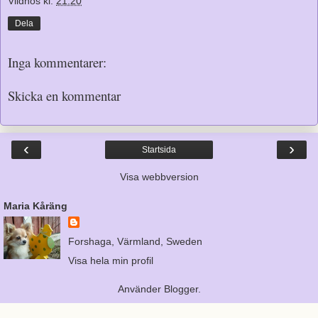
Vildnos
kl.
21:20
Dela
Inga kommentarer:
Skicka en kommentar
‹
›
Startsida
Visa webbversion
Maria Kåräng
Forshaga, Värmland, Sweden
Visa hela min profil
Använder
Blogger
.