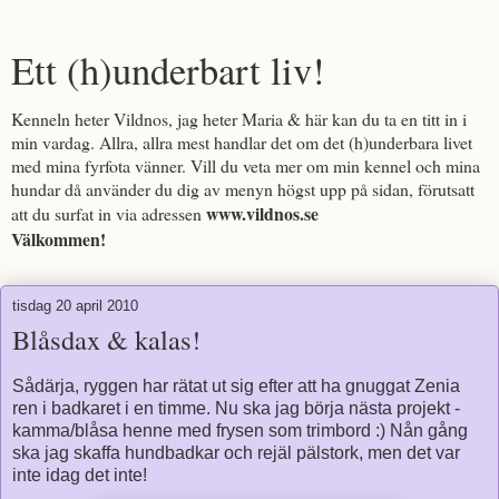
Ett (h)underbart liv!
Kenneln heter Vildnos, jag heter Maria & här kan du ta en titt in i
min vardag. Allra, allra mest handlar det om det (h)underbara livet
med mina fyrfota vänner. Vill du veta mer om min kennel och mina
hundar då använder du dig av menyn högst upp på sidan, förutsatt
www.vildnos.se
att du surfat in via adressen
Välkommen!
tisdag 20 april 2010
Blåsdax & kalas!
Sådärja, ryggen har rätat ut sig efter att ha gnuggat Zenia
ren i badkaret i en timme. Nu ska jag börja nästa projekt -
kamma/blåsa henne med frysen som trimbord :) Nån gång
ska jag skaffa hundbadkar och rejäl pälstork, men det var
inte idag det inte!