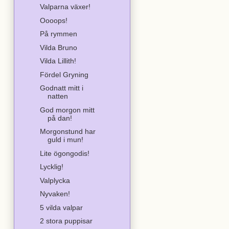
Valparna växer!
Oooops!
På rymmen
Vilda Bruno
Vilda Lillith!
Fördel Gryning
Godnatt mitt i
natten
God morgon mitt
på dan!
Morgonstund har
guld i mun!
Lite ögongodis!
Lycklig!
Valplycka
Nyvaken!
5 vilda valpar
2 stora puppisar