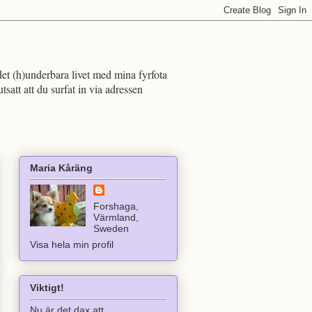
det (h)underbara livet med mina fyrfota
att att du surfat in via adressen
Maria Kåräng
Forshaga,
Värmland,
Sweden
Visa hela min profil
Viktigt!
Nu är det dax att