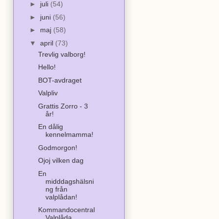
►
juli
(54)
►
juni
(56)
►
maj
(58)
▼
april
(73)
Trevlig valborg!
Hello!
BOT-avdraget
Valpliv
Grattis Zorro - 3
år!
En dålig
kennelmamma!
Godmorgon!
Ojoj vilken dag
En
midddagshälsni
ng från
valplådan!
Kommandocentral
Valplåda