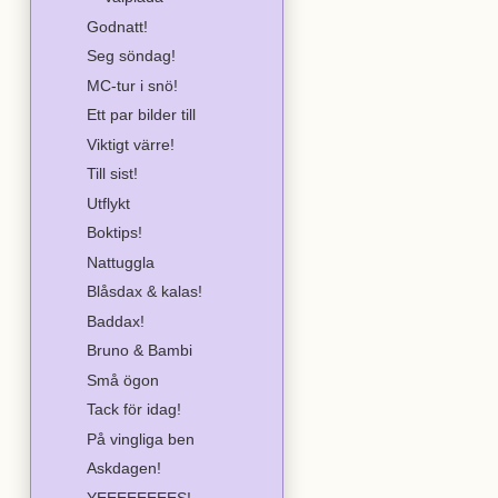
Godnatt!
Seg söndag!
MC-tur i snö!
Ett par bilder till
Viktigt värre!
Till sist!
Utflykt
Boktips!
Nattuggla
Blåsdax & kalas!
Baddax!
Bruno & Bambi
Små ögon
Tack för idag!
På vingliga ben
Askdagen!
YEEEEEEEES!