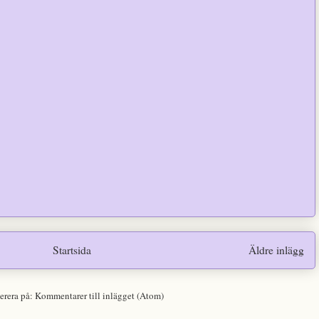
Startsida
Äldre inlägg
erera på:
Kommentarer till inlägget (Atom)