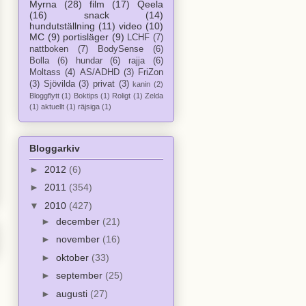
Myrna
(28)
film
(17)
Qeela
(16)
snack
(14)
hundutställning
(11)
video
(10)
MC
(9)
portisläger
(9)
LCHF
(7)
nattboken
(7)
BodySense
(6)
Bolla
(6)
hundar
(6)
rajja
(6)
Moltass
(4)
AS/ADHD
(3)
FriZon
(3)
Sjövilda
(3)
privat
(3)
kanin
(2)
Bloggflytt
(1)
Boktips
(1)
Roligt
(1)
Zelda
(1)
aktuellt
(1)
räjsiga
(1)
Bloggarkiv
►
2012
(6)
►
2011
(354)
▼
2010
(427)
►
december
(21)
►
november
(16)
►
oktober
(33)
►
september
(25)
►
augusti
(27)