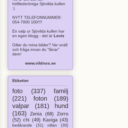
höftledsröntga Sjövilda kullen
:)
NYTT TELEFONNUMMER:
054-7000 100!!!!
En valp ur Sjövilda kullen har
en egen blogg - det är
Levis
Gillar du mina bilder? Var snäll
och fråga innan du "lånar"
dem!
www.vildnos.se
Etiketter
foto
(337)
familj
(221)
foton
(189)
valpar
(181)
hund
(163)
Zenia
(68)
Zorro
(52)
chi
(49)
Kaxiga
(43)
bedårande
(31)
nillan
(30)