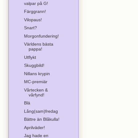
valpar på G!
Färggrann!
Vilopaus!
Snart?
Morgonfundering!
Världens bästa
pappa!
Utflykt
Skuggbild!
Nillans krypin
MC-premiär
Vårtecken &
vårfynd!
Blä
Lång(sam)fredag
Bättre än Blåkulla!
Aprilväder!
Jag hade en